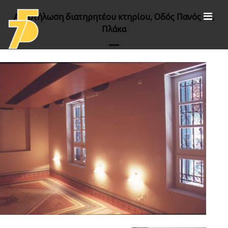
Αναστήλωση διατηρητέου κτηρίου, Οδός Πανός 22,
Πλάκα
Έργα
αθλητικές εγκαταστάσεις
πολιτισμός /αποκαταστάσεις /εκθεσιακοί
χώροι
εκπαίδευση
υγεία και διοίκηση