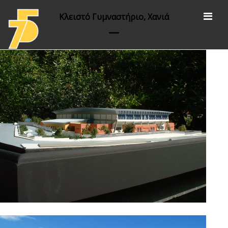
Κλειστό Γυμναστήριο, Χανιά
Έργα
αθλητικές εγκαταστάσεις
πολιτισμός /αποκαταστάσεις /εκθεσιακοί
χώροι
εκπαίδευση
υγεία και διοίκηση