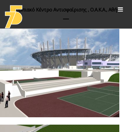
Ολυμπιακό Κέντρο Αντισφαίρισης , Ο.Α.Κ.Α., Αθήνα
Έργα
αθλητικές εγκαταστάσεις
πολιτισμός /αποκαταστάσεις /εκθεσιακοί
χώροι
εκπαίδευση
υγεία και διοίκηση