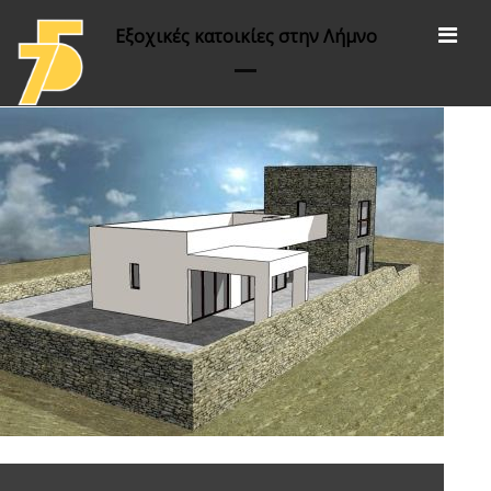
Εξοχικές κατοικίες στην Λήμνο
Έργα
αθλητικές εγκαταστάσεις
πολιτισμός /αποκαταστάσεις /εκθεσιακοί
χώροι
εκπαίδευση
υγεία και διοίκηση