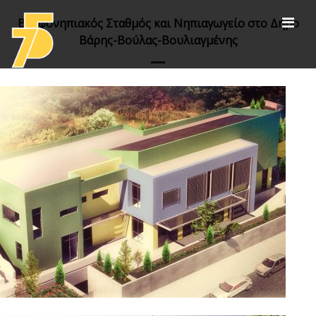
Βρεφονηπιακός Σταθμός και Νηπιαγωγείο στο Δήμο
Βάρης-Βούλας-Βουλιαγμένης
Έργα
αθλητικές εγκαταστάσεις
πολιτισμός /αποκαταστάσεις /εκθεσιακοί
χώροι
εκπαίδευση
υγεία και διοίκηση