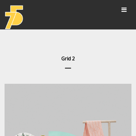
Grid 2
Έργα
αθλητικές εγκαταστάσεις
πολιτισμός /αποκαταστάσεις /εκθεσιακοί
χώροι
εκπαίδευση
υγεία και διοίκηση