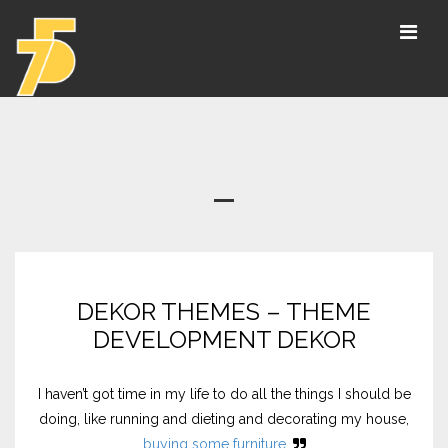
Έργα
αθλητικές εγκαταστάσεις
πολιτισμός /αποκαταστάσεις /εκθεσιακοί
DEKOR THEMES – THEME
χώροι
DEVELOPMENT DEKOR
εκπαίδευση
υγεία και διοίκηση
I haven’t got time in my life to do all the things I should be
doing, like running and dieting and decorating my house,
buying some furniture.